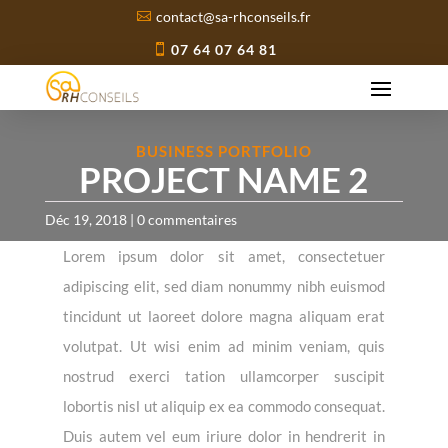
contact@sa-rhconseils.fr
07 64 07 64 81
BUSINESS PORTFOLIO
PROJECT NAME 2
Déc 19, 2018
|
0 commentaires
Lorem ipsum dolor sit amet, consectetuer
adipiscing elit, sed diam nonummy nibh euismod
tincidunt ut laoreet dolore magna aliquam erat
volutpat. Ut wisi enim ad minim veniam, quis
nostrud exerci tation ullamcorper suscipit
lobortis nisl ut aliquip ex ea commodo consequat.
Duis autem vel eum iriure dolor in hendrerit in