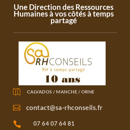
Une Direction des Ressources
Humaines à vos côtés à temps
partagé

CALVADOS / MANCHE / ORNE
contact@sa-rhconseils.fr

07 64 07 64 81
